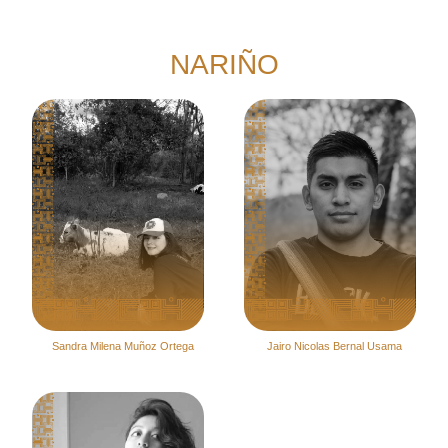
NARIÑO
Sandra Milena Muñoz Ortega
Jairo Nicolas Bernal Usama